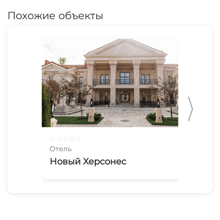
Похожие объекты
☆
☆
☆
☆
☆
☆
☆
Отель
Оте
Новый Херсонес
М