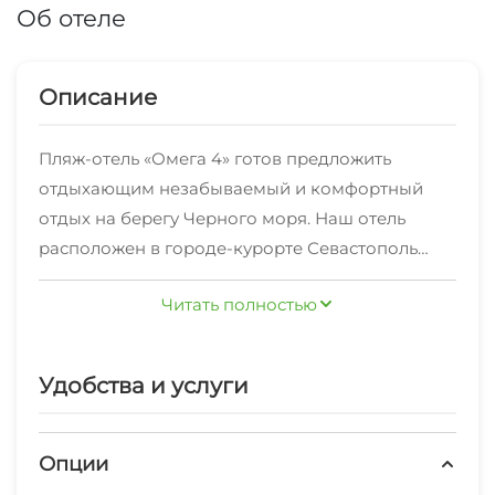
Об отеле
Описание
Пляж-отель «Омега 4» готов предложить
отдыхающим незабываемый и комфортный
отдых на берегу Черного моря. Наш отель
расположен в городе-курорте Севастополь
всего в 50 метрах от пляжа. Гостиница
Читать полностью
находится на берегу одноименной бухты
"Омега", в Гагаринском районе, который
является одним из наиболее развитых районов
Удобства и услуги
города Севастополя.
У нас Вы можете прекрасно провести отдых в
Крыму и Севастополе, совершить путешествие
Опции
по крымским историческим памятникам, а