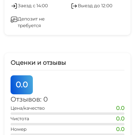
Обслуживание номеров
Организуем трансфер от/до аэропорта.
Заезд с 14:00
Выезд до 12:00
На территории есть кафе "Дача" оплачивается
Гладильные принадлежности
отдельно, гостям отеля скидка 15%. Режим
Депозит не
работы с 8.30 до 21.30.
требуется
Прачечная
Оценки и отзывы
0.0
Отзывов: 0
0.0
Цена/качество
0.0
Чистота
0.0
Номер