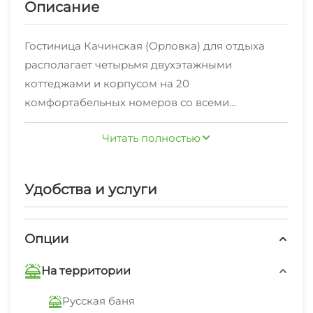
Описание
Гостиница Качинская (Орловка) для отдыха
располагает четырьмя двухэтажными
коттеджами и корпусом на 20
комфортабельных номеров со всеми
необходимыми удобствами и кондиционером.
Читать полностью
Также для отдыхающих работает бильярдная,
русская дровяная баня и столовая с вкусной
домашней пищей. Территория гостиницы
Удобства и услуги
Севастополя покрыта зеленью и цветами, через
весь двор нашей территории протекает
красивый, завораживающий ручеёк.
Опции
Красивый ландшафтный дизайн,
На территории
искусственный водопад, тенистые аллеи – это
все создает атмосферу спокойствия и помогает
Русская баня
обрести позитивный настрой. Наша гостиница