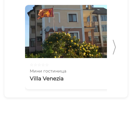
☆
☆
☆
☆
☆
☆
☆
Мини гостиница
Мин
Villa Venezia
Ма