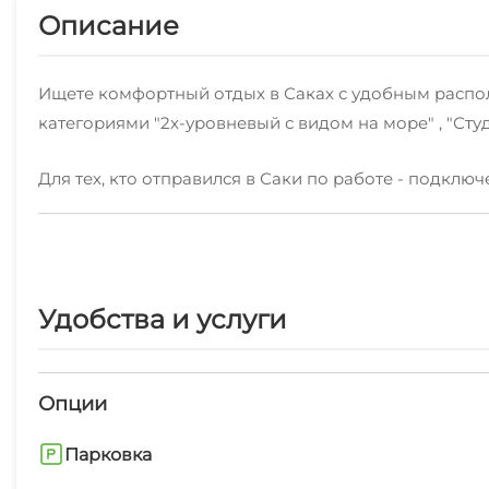
Описание
Ищете комфортный отдых в Саках с удобным распо
категориями "2х-уровневый с видом на море" , "Студ
Для тех, кто отправился в Саки по работе - подключ
К услугам отдыхающих: стиральная машина, гладильн
Впервые отдыхаете в Саках? Наши сотрудники с р
Рядом с нами есть пляж песчаный, центр города (са
Удобства и услуги
запоминающимся.Это любимая часть Сак среди наш
Опции
Парковка