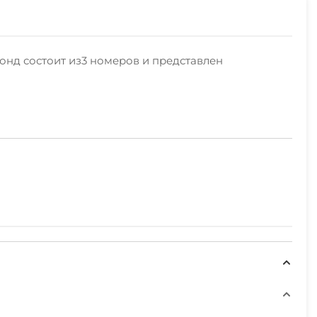
нд состоит из3 номеров и представлен
мацию,расскажут об условиях бронирования
, чтобы ваш отдых в Саках был веселым и