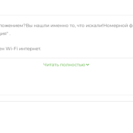
ложением?Вы нашли именно то, что искали!Номерной фо
ия" .
ен Wi-Fi интернет.
ые принадлежности, беседка, спутниковое тв, свч.
Читать полностью
адостью предоставят вам полезнуютуристическую инфор
ки), центр развлечений, а также достопримечательности
их гостей согласно независимым отзывам.