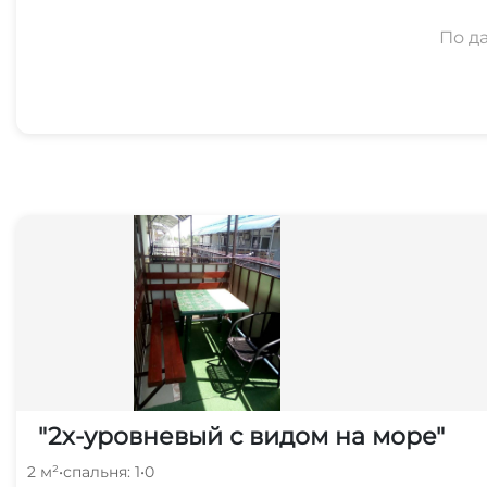
По д
"2х-уровневый с видом на море"
2 м²
•
спальня: 1
•
0