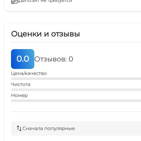
Депозит не требуется
СВЧ
25 мин
аптека
5 мин
Оценки и отзывы
0.0
Отзывов: 0
Цена/качество
Чистота
Номер
Сначала популярные