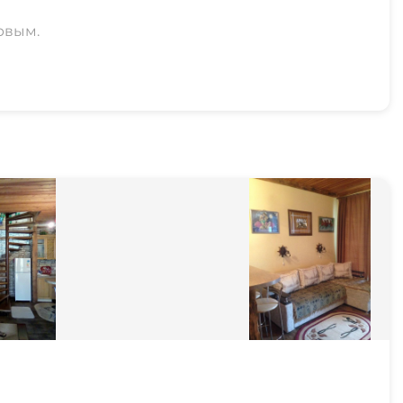
рвым.