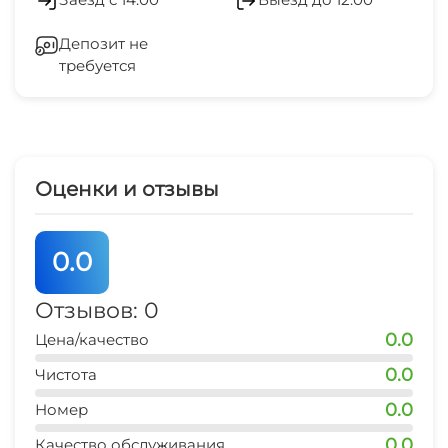
магазин продукты
Беседка
1 мин
Депозит не
требуется
Спутниковое ТВ
остановка транспорта
2 мин
СВЧ
центр города (Саки)
10 мин
Оценки и отзывы
дельфинарий
25 мин
0.0
рынок
5 мин
Отзывов: 0
0.0
Цена/качество
аптека
5 мин
0.0
Чистота
0.0
Номер
0.0
Качество обслуживания