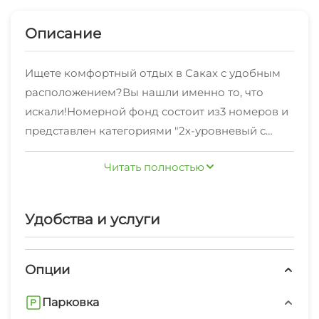
Описание
Ищете комфортный отдых в Саках с удобным
расположением?Вы нашли именно то, что
искали!Номерной фонд состоит из3 номеров и
представлен категориями "2х-уровневый с
видом на море" , "Студия" .
Для тех, кто отправился в Саки по работе -
Читать полностью
подключен Wi-Fi интернет.
К услугам отдыхающих: стиральная машина,
Удобства и услуги
гладильные принадлежности, беседка,
спутниковое тв, свч.
Опции
Впервые отдыхаете в Саках? Наши сотрудники
с радостью предоставят вам
Парковка
полезнуютуристическую