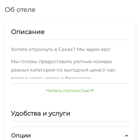
Об отеле
Описание
Хотите отдохнуть в Саках? Мы ждём вас!
Мы готовы предоставить уютные номера
разных категорий по выгодной цене.У нас
всегда чисто, уютно и безопасно.
Для вас всегда доступен быстрый
Читать полностью
беспроводной интернет
Мы с радостью и без посредников
Удобства и услуги
предоставляем жильцам
дополнительныеуслуги: мангал/барбекю,
Опции
открытая парковка на территории (платно).