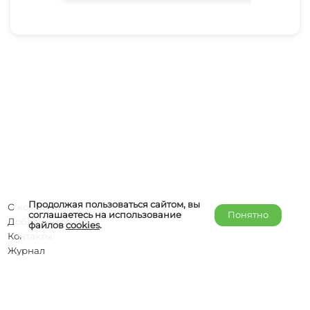
Продолжая пользоваться сайтом, вы
О компании
соглашаетесь на использование
Понятно
Добавить объект
файлов
cookies
.
Контакты
Журнал
Отельерам
Правообладателям
admin@helper-travel.com