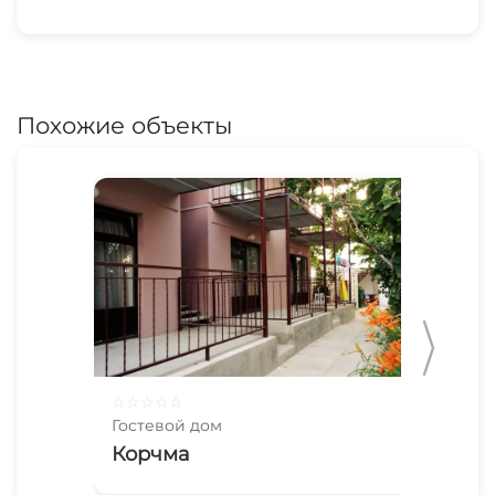
Похожие объекты
☆
☆
☆
☆
☆
☆
☆
Гостевой дом
Гос
Корчма
Га