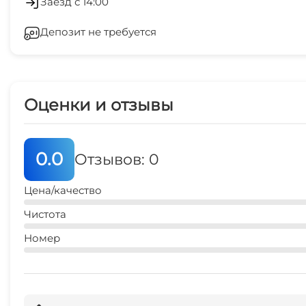
Заезд с 14:00
магазин продукты
Депозит не требуется
5 мин
аптека
5-7 мин
Оценки и отзывы
аптека
10 мин
0.0
Отзывов: 0
пляж
4 мин
Цена/качество
рынок
Чистота
8 мин
Номер
дельфинарий
25 мин