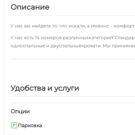
Описание
У нас вы найдете то, что искали, а именно - комф
У нас есть 14 номеров различныхкатегорий"Стандар
односпальные и двуспальныекровати. Мы принимаем
На территории работает хороший интернет.
Уборка номеров регулярная.
К услугам предоставляются: гладильные принадлежно
Удобства и услуги
В нескольких минутах находятся пляж песчаный, г
в Штормовом!
Опции
Бронирования у нас без посредников - по указанно
Парковка