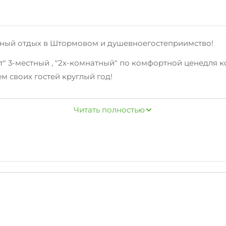
ортный отдых в Штормовом и душевноегостеприимство!
т" 3-местный , "2х-комнатный" по комфортной ценедля 
 своих гостей круглый год!
Читать полностью
сти, спутниковое тв, прачечная, свч.
рязевое озеро, серное голубое озеро.Согласно отзывам
му в контактах телефону!