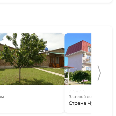
☆
☆
☆
☆
☆
ом
Гостевой дом
Страна Чудес