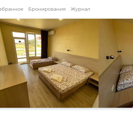
збранное
Бронирования
Журнал