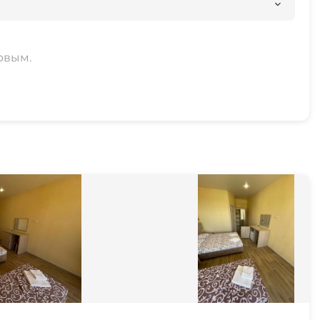
рвым.