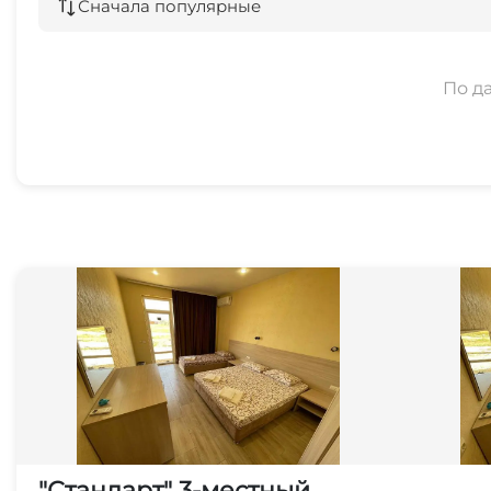
Сначала популярные
По д
"Стандарт" 3-местный