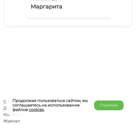
Маргарита
Ст
Продолжая пользоваться сайтом, вы
О компании
соглашаетесь на использование
Понятно
Добавить объект
файлов
cookies
.
Контакты
Журнал
Отельерам
Правообладателям