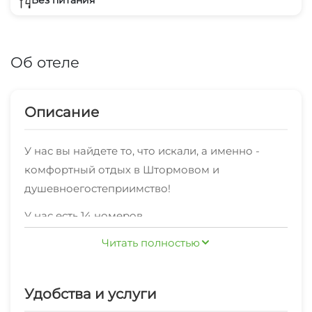
Без питания
Об отеле
Описание
У нас вы найдете то, что искали, а именно -
комфортный отдых в Штормовом и
душевноегостеприимство!
У нас есть 14 номеров
различныхкатегорий"Стандарт" 3-местный , "2х-
Читать полностью
комнатный" по комфортной ценедля
комфортного и бюджетного отдыха. На ваш
выбор - односпальные и двуспальныекровати.
Удобства и услуги
На территории работает хороший интернет.
Мы принимаем своих гостей круглый год!