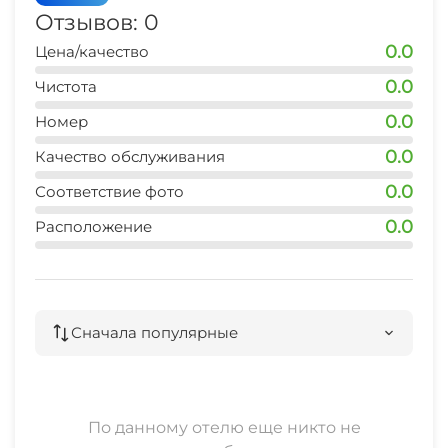
5-7 мин
Отзывов: 0
0.0
Цена/качество
аптека
5-7 мин
0.0
Чистота
0.0
магазин
Номер
7 мин
0.0
Качество обслуживания
аптека
0.0
Соответствие фото
10 мин
0.0
Расположение
остановка общественного транспорта
10 мин
пляж
Сначала популярные
4 мин
озеро
4 мин
По данному отелю еще никто не