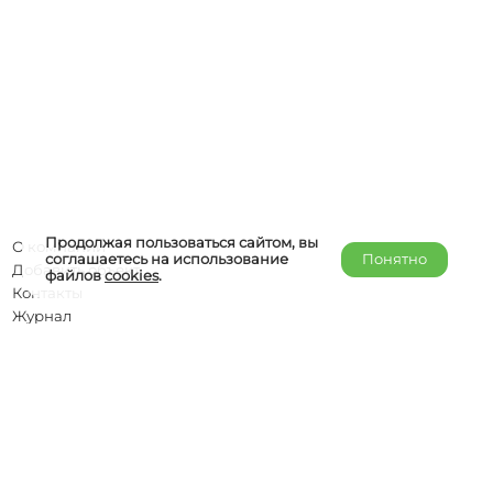
Продолжая пользоваться сайтом, вы
О компании
соглашаетесь на использование
Понятно
Добавить объект
файлов
cookies
.
Контакты
Журнал
Отельерам
Правообладателям
admin@helper-travel.com