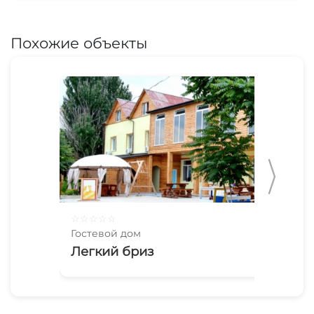
Похожие объекты
☆
☆
☆
☆
☆
☆
☆
Гостевой дом
Гос
Легкий бриз
Фа