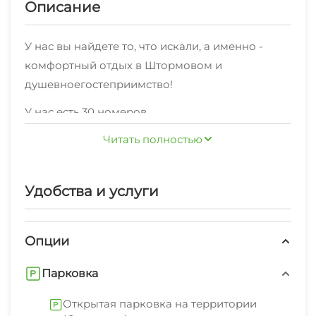
Описание
У нас вы найдете то, что искали, а именно -
комфортный отдых в Штормовом и
душевноегостеприимство!
У нас есть 30 номеров
различныхкатегорий"Стандарт" 2х-местный ,
Читать полностью
"Стандарт" 3х-местный , "Стандарт" 4х-местный ,
"Люкс" по комфортной ценедля комфортного и
бюджетного отдыха. На ваш выбор -
Удобства и услуги
На территории работает хороший интернет.
односпальные и двуспальныекровати. Мы
Уборка номеров регулярная.
принимаем своих гостей круглый год!
Опции
К услугам предоставляются: стиральная
машина, гладильные принадлежности,
Парковка
спутниковое тв, свч.
Открытая парковка на территории