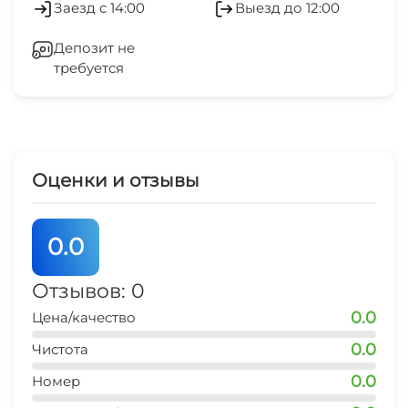
Заезд с 14:00
Выезд до 12:00
магазин продукты
Спутниковое ТВ
3 мин
Депозит не
требуется
СВЧ
остановка транспорта
2 мин
аптека
5-7 мин
Оценки и отзывы
дельфинарий
30 мин
0.0
аквапарк
30 мин
Отзывов: 0
0.0
Цена/качество
0.0
Чистота
0.0
Номер