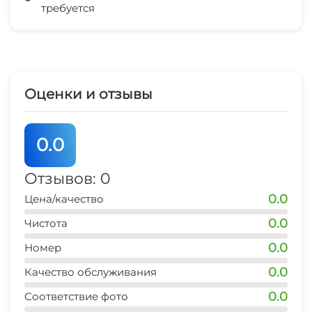
требуется
СВЧ
остановка транспорта
2 мин
аптека
5-7 мин
Оценки и отзывы
дельфинарий
30 мин
0.0
аквапарк
30 мин
Отзывов: 0
0.0
Цена/качество
0.0
Чистота
0.0
Номер
0.0
Качество обслуживания
0.0
Соответствие фото