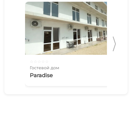
☆
☆
☆
☆
☆
☆
☆
Гостевой дом
Гос
Paradise
Ха