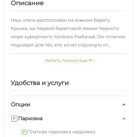
Описание
Наш отель расположен на южном берегу
Крыма, на первой береговой линии Черного
моря курортного поселка Рыбачье. Он отлично
подойдет для тех, кто хочет отдохнуть от
городской суеты в тихом, уютном местечке.
Читать полностью
Здесь за умеренную цену Вы получите высокое
качество обслуживания и массу
положительных эмоций.
Удобства и услуги
К услугам гостей оздоровительный центр с
бассейном на крыше, пляж с шезлонгами и
зонтиками, а также просторные номера с
Опции
видом на Черное море и горы Крыма. Все они
Парковка
обустроены новой, удобной мебелью,
кондиционерами и холодильниками. Из окон
Платная парковка недалеко
нашего отеля открываются завораживающие