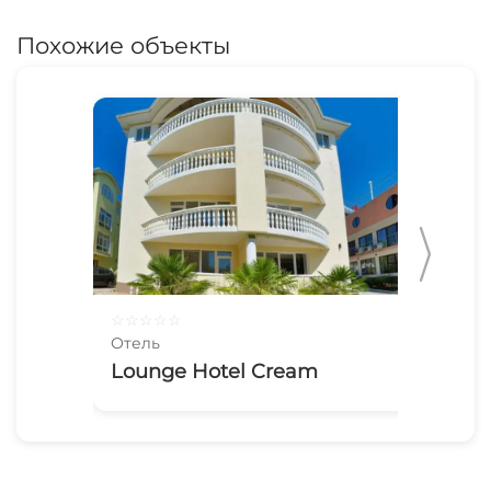
Похожие объекты
☆
☆
☆
☆
☆
☆
☆
Отель
Оте
Lounge Hotel Cream
Vil