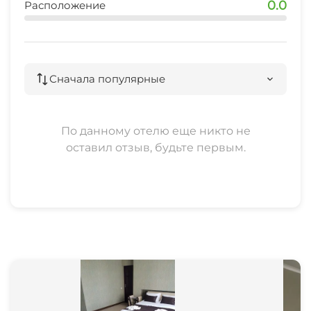
Зеленый двор
0.0
Расположение
Беседка
Спутниковое ТВ
Сначала популярные
Прачечная
По данному отелю еще никто не
СВЧ
оставил отзыв, будьте первым.
Люкс для новобрачных
Семейные номера
Шезлонги/лежаки
Пляжные зонтики
Охраняемая территория