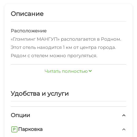
Описание
Расположение
«Глэмпинг МАНГУП» располагается в Родном.
Этот отель находится 1 км от центра города.
Рядом с отелем можно прогуляться.
Неподалёку: Диорама "Штурм Сапун-горы 7
Читать полностью
мая 1944 г.»., Эко-парк Лукоморье и Панорама
В отеле
"Оборона Севастополя 1854–1855 гг.".
Для гостей работает ресторан. Кафе отеля —
удобное место для перекуса. На территории
Удобства и услуги
работает Wi-Fi. Уточняйте информацию сразу
при заезде. Специально для
Опции
автопутешественников организована
Любителям спорта подготовили йога.
парковка.
Готовьтесь к весёлому и насыщенному отдыху!
Парковка