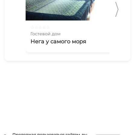
☆
☆
☆
☆
☆
☆
☆
Гостевой дом
Гос
Нега у самого моря
М
Продолжая пользоваться сайтом, вы