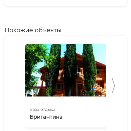
Похожие объекты
☆
☆
☆
☆
☆
☆
☆
База отдыха
Баз
Бригантина
Зе