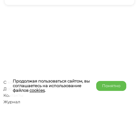
Продолжая пользоваться сайтом, вы
О компании
соглашаетесь на использование
Понятно
Добавить объект
файлов
cookies
.
Контакты
Журнал
Отельерам
Правообладателям
admin@helper-travel.com