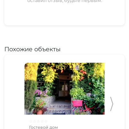
оставил отзыв, будьте первым.
Похожие объекты
☆
☆
☆
☆
☆
☆
☆
Гостевой дом
Гос