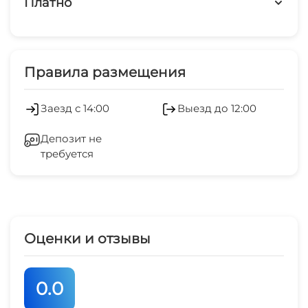
Платно
Детская площадка
Платные услуги
Дети любого возраста
Холодильник
Правила размещения
Есть трансфер
Кондиционер
Заезд с 14:00
Выезд до 12:00
Мангал/барбекю
Стиральная машина
Депозит не
требуется
Гладильные принадлежности
Зеленый двор
Беседка
Оценки и отзывы
Спутниковое ТВ
0.0
СВЧ