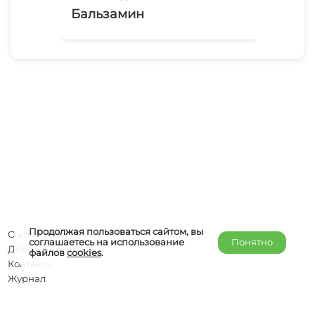
Бальзамин
Са
Продолжая пользоваться сайтом, вы
О компании
соглашаетесь на использование
Понятно
Добавить объект
файлов
cookies
.
Контакты
Журнал
Отельерам
Правообладателям