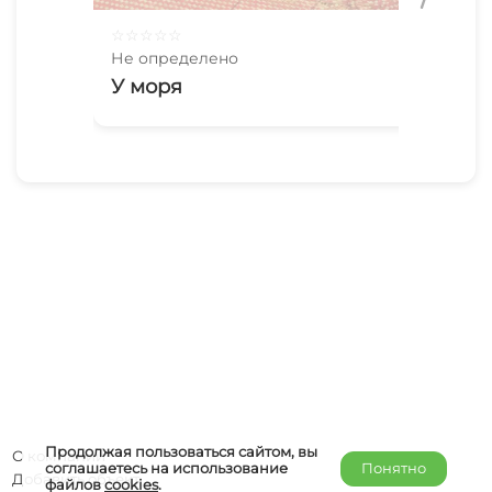
☆
☆
☆
☆
☆
☆
☆
Не определено
Не 
У моря
Ма
Продолжая пользоваться сайтом, вы
О компании
соглашаетесь на использование
Понятно
Добавить объект
файлов
cookies
.