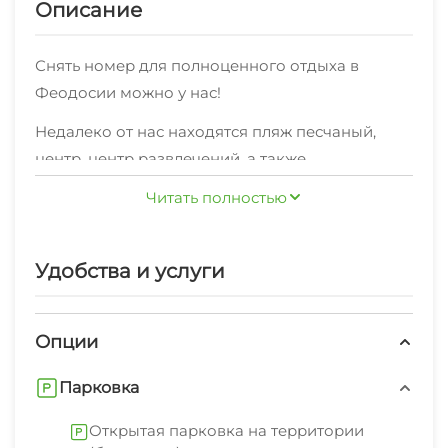
Описание
Снять номер для полноценного отдыха в
Феодосии можно у нас!
Недалеко от нас находятся пляж песчаный,
центр, центр развлечений, а также
достопримечательности Феодосии, о которых
Читать полностью
вамподскажут наши сотрудники, включая
полезную туристическую информацию, чтобы
Вам предлагаются дополнительные услуги:
ваш отдыхв Феодосии был веселым и
Удобства и услуги
мангал/барбекю, открытая парковка на
запоминающимся.Это любимая часть
территории (бесплатно)
Феодосии среди наших постояльцев, согласно
Опции
По всем вопросам касательно аренды и наших
независимымотзывам.
услуг обращайтесь, пожалуйста, по телефону.
Парковка
Открытая парковка на территории