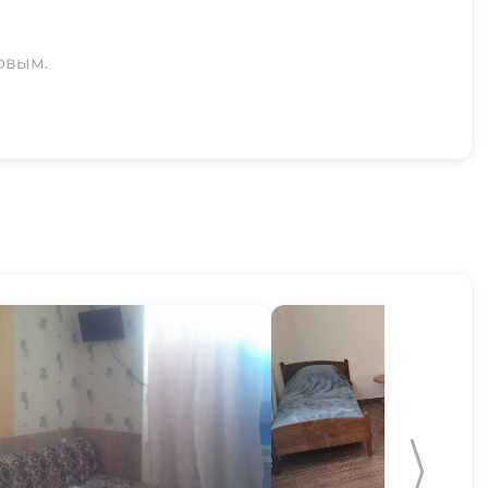
рвым.