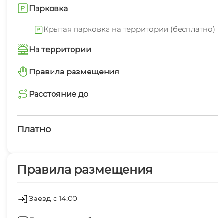
Парковка
Крытая парковка на территории (бесплатно)
На территории
Автостоянка
Правила размещения
запрещено курить в помещениях
Расстояние до
Маршруты для пеших прогулок
магазин
5 мин
Платно
Платные услуги
Правила размещения
Зеленый двор
Заезд с 14:00