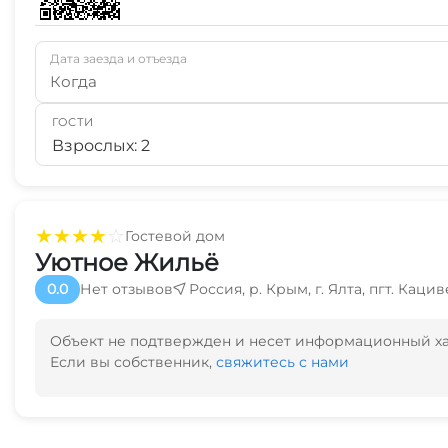
Дата заезда и отъезда
Когда
ГОСТИ
Взрослых: 2
★
★
★
★
☆
Гостевой дом
Уютное Жильё
0.0
Нет отзывов
Россия, р. Крым, г. Ялта, пгт. Кацив
Объект не подтвержден и несет информационный х
Если вы собственник,
свяжитесь с нами