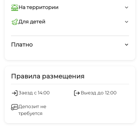
необходимым, чтобы отдохнуть после долгого
На территории
и насыщенного дня. Имеются телевизор.
Перечисленные услуги есть не во всех номерах.
Интернет Wi-Fi
Для детей
детская площадка
Платно
Платные услуги
Салон красоты
Правила размещения
Холодильник
Заезд с 14:00
Выезд до 12:00
Кондиционер
Депозит не
требуется
Сейф
Стиральная машина