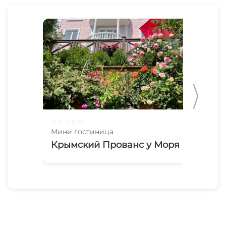
☆
☆
☆
☆
☆
☆
☆
Мини гостиница
Мин
Крымский Прованс у Моря
2х
Па