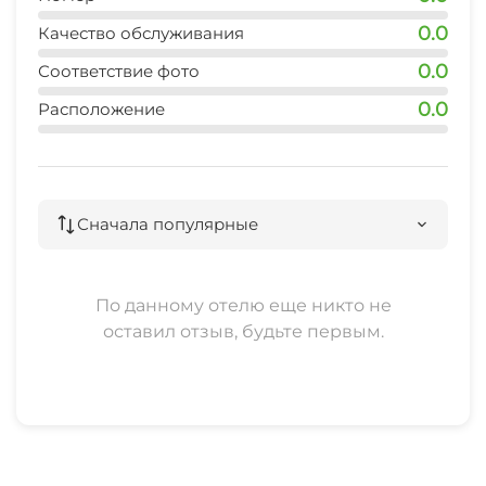
8 мин
0.0
Качество обслуживания
центр развлечений
0.0
Соответствие фото
5 мин
0.0
Расположение
дельфинарий
25 мин
аквапарк 1
Сначала популярные
15 мин
аквапарк 2
По данному отелю еще никто не
30 мин
оставил отзыв, будьте первым.
рынок
15 мин
аптека
10 мин