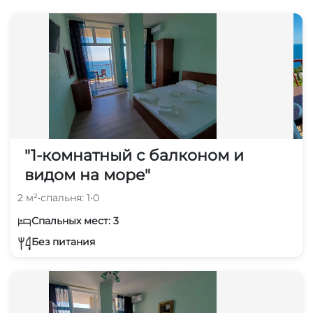
аптека
15 мин
аквапарк
10 мин
рынок
10 мин
"1-комнатный с балконом и
видом на море"
2 м²
•
спальня: 1
•
0
Спальных мест: 3
Без питания