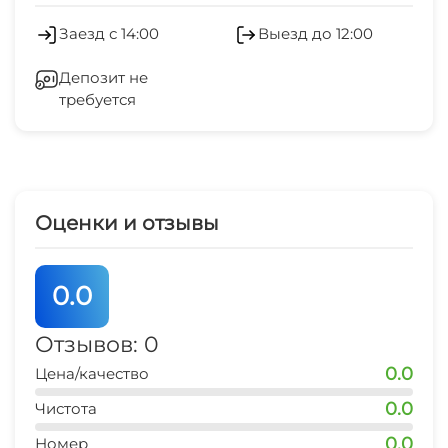
3 мин
Обслуживание номеров
Заезд с 14:00
Выезд до 12:00
магазин продукты
Сейф
4 мин
Депозит не
требуется
Гладильные принадлежности
остановка транспорта
3 мин
Прачечная
банкомат Сбербанк
4 мин
СВЧ
Оценки и отзывы
магазин
5 мин
0.0
остановка общественного транспорта
3 мин
Отзывов: 0
0.0
Цена/качество
банкомат
5 мин
0.0
Чистота
0.0
пляж
Номер