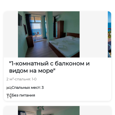
аптека
15 мин
аквапарк
10 мин
рынок
10 мин
"1-комнатный с балконом и
видом на море"
2 м²
•
спальня: 1
•
0
Спальных мест: 3
Без питания