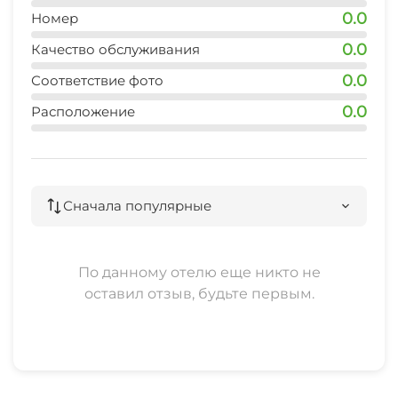
0.0
пляж
Номер
8 мин
0.0
Качество обслуживания
центр развлечений
0.0
Соответствие фото
5 мин
0.0
Расположение
дельфинарий
25 мин
аквапарк 1
Сначала популярные
15 мин
аквапарк 2
По данному отелю еще никто не
30 мин
оставил отзыв, будьте первым.
рынок
15 мин
аптека
10 мин