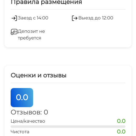
Правила размещения
центр
3 мин
Обслуживание номеров
Заезд с 14:00
Выезд до 12:00
магазин продукты
Сейф
4 мин
Депозит не
требуется
Гладильные принадлежности
остановка транспорта
3 мин
Прачечная
банкомат Сбербанк
4 мин
СВЧ
Оценки и отзывы
магазин
5 мин
0.0
остановка общественного транспорта
3 мин
Отзывов: 0
0.0
Цена/качество
банкомат
5 мин
0.0
Чистота