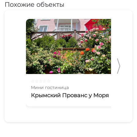
Похожие объекты
☆
☆
☆
☆
☆
☆
☆
Мини гостиница
Мин
Крымский Прованс у Моря
2х
Па