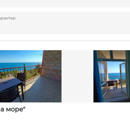
арактер
а море"