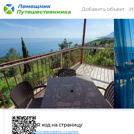
Добавить объект
И
QR код на страницу
Скопировать ссылку