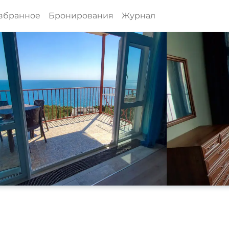
збранное
Бронирования
Журнал