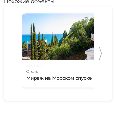
Похожие объекты
☆
☆
☆
☆
☆
☆
☆
Отель
Оте
Мираж на Морском спуске
1-
Шо