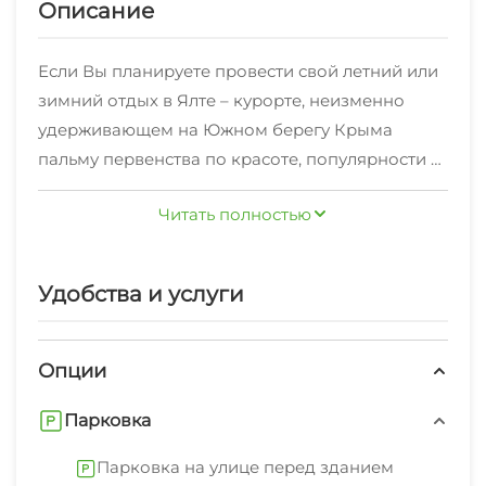
Описание
Если Вы планируете провести свой летний или
зимний отдых в Ялте – курорте, неизменно
удерживающем на Южном берегу Крыма
пальму первенства по красоте, популярности и
уровню гостиничного сервиса, добро
Читать полностью
пожаловать в "Ripario Hotel Group", отель
"Ripario Econom". Наш современный
гостиничный комплекс создан на базе
Удобства и услуги
бывшего пансионата "Прибрежный". Мы
встречаем вас не только с новым именем, но и
качественно новым уровнем обслуживания.
Опции
Гостиничный комплекс расположен на берегу
Парковка
Черного моря, в живописном поселке
Отрадное, в окружении великолепного
Парковка на улице перед зданием
старинного парка. Просторная зеленая