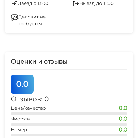
Заезд с 13:00
Выезд до 11:00
Фитнес-центр
Отопление
Депозит не
Теннисный корт
требуется
Гладильные принадлежности
Бильярд
Конференц-зал
Настольный теннис
СВЧ
Оценки и отзывы
Пляж
Шезлонги/лежаки
Массаж
0.0
Пляжные зонтики
Отзывов: 0
Охраняемая территория
0.0
Цена/качество
0.0
Чистота
0.0
Номер