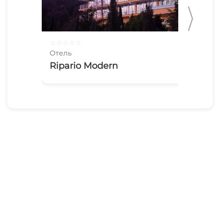
☆
☆
☆
☆
☆
☆
☆
Отель
Оте
Ripario Modern
1-
Шо