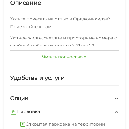
Описание
Хотите приехать на отдых в Орджоникидзе?
Приезжайте к нам!
Уютное жилье, светлые и просторные номера с
удобной мебельюкатегорий "Люкс" 2-
комнатный , "Люкс" 2-комнатный , "Люкс" 1-
Читать полностью
комнатный , Номер "Студио" , "Полулюкс" 2-
комнатный по отличной ценевсегда рады
Также мы можем предложить
своим гостям!
Удобства и услуги
высокоскоростной WI-FI интернет.
Мы будем рады предложить отдыхающим
Опции
дополнительные услуги: мангал/барбекю,
охота, открытая парковка на территории
Парковка
(бесплатно).
Открытая парковка на территории
В пешей доступности от нас пляж песчаный,