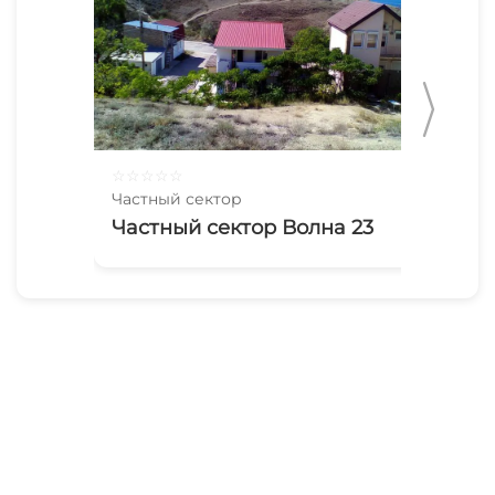
☆
☆
☆
☆
☆
☆
☆
Частный сектор
Час
Частный сектор Волна 23
Гр