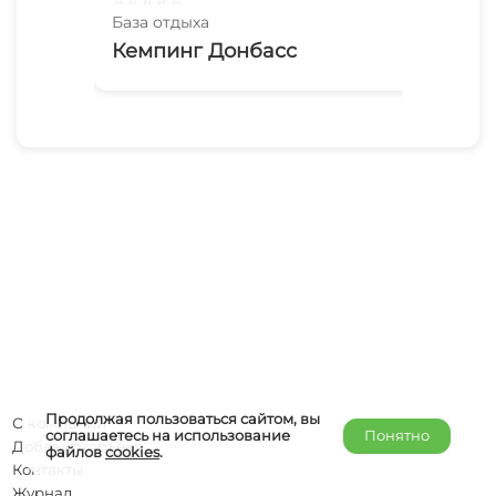
База отдыха
Баз
Кемпинг Донбасс
2х
На
Продолжая пользоваться сайтом, вы
О компании
соглашаетесь на использование
Понятно
Добавить объект
файлов
cookies
.
Контакты
Журнал