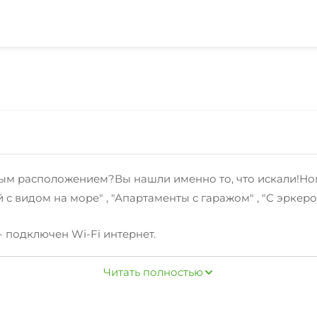
м расположением?Вы нашли именно то, что искали!Ном
с видом на море" , "Апартаменты с гаражом" , "С эркеро
- подключен Wi-Fi интернет.
 прачечная, свч, прокат велосипедов.
Читать полностью
ики с радостью предоставят вам полезнуютуристическу