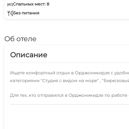
Спальных мест: 8
Без питания
Об отеле
Описание
Ищете комфортный отдых в Орджоникидзе с удобны
категориями "Студия с видом на море" , "Бирюзовый 
Для тех, кто отправился в Орджоникидзе по работе 
К услугам отдыхающих: гладильные принадлежности,
Впервые отдыхаете в Орджоникидзе? Наши сотрудн
бронирования