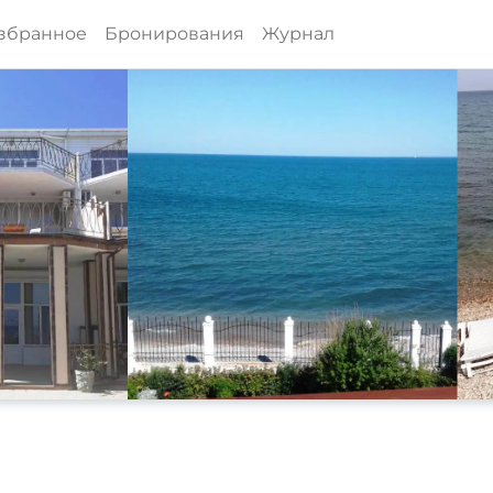
збранное
Бронирования
Журнал