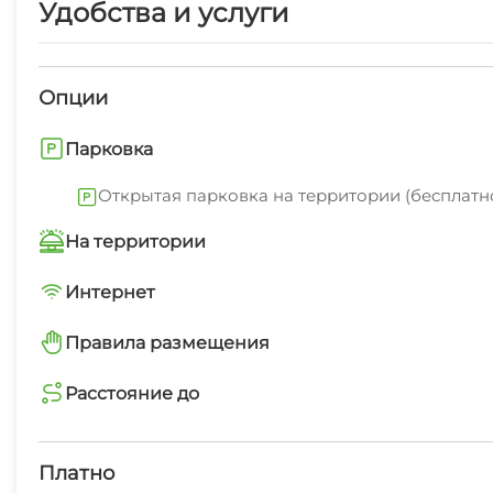
Удобства и услуги
Рядом с нами есть пляж галечный, набережная, цен
запоминающимся.Это любимая часть Орджоникидзе
Опции
Парковка
Открытая парковка на территории (бесплатн
На территории
Трансфер платно
Интернет
Wi-Fi интернет на всей территории
Правила размещения
Автостоянка
запрещено курить в номерах
Расстояние до
Можно с животными
пляж галечный
Мангал/барбекю
0 мин
Платно