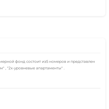
ерной фонд состоит из5 номеров и представлен
м" , "2х-уровневые апартаменты" .
ю информацию,расскажут об условиях