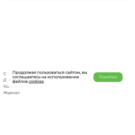
Продолжая пользоваться сайтом, вы
О компании
соглашаетесь на использование
Понятно
Добавить объект
файлов
cookies
.
Контакты
Журнал
Отельерам
Правообладателям
admin@helper-travel.com