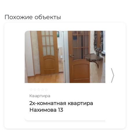
Похожие объекты
☆
☆
☆
☆
☆
☆
☆
Квартира
Ква
2х-комнатная квартира
3х
Нахимова 13
Ле