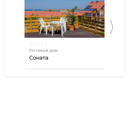
☆
☆
☆
☆
☆
☆
☆
Гостевой дом
Гос
Соната
Хи