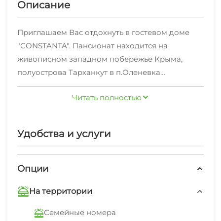
Описание
Приглашаем Вас отдохнуть в гостевом доме
"СONSTANTA". Пансионат находится на
живописном западном побережье Крыма,
полуострова Тарханкут в п.Оленевка
Черноморского р-на.
Читать полностью
Курортный п. Оленевка является современным
быстро развивающимся местом.
В поселке большое количество магазинов,
Удобства и услуги
кафе, столовых, а также имеются: рынок, почта,
поликлиника.
От гостевого дома до песчаного пляжа 800
Опции
метров.
На территории
Идеальное место для тихого семейного отдыха
и не только. Для любителей активного отдыха
Семейные номера
организованы морские и велопрогулки,