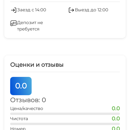
Мангал/барбекю
15 мин
Стиральная машина
Заезд с 14:00
Выезд до 12:00
магазин продукты
Зеленый двор
15 мин
Депозит не
требуется
Спутниковое ТВ
аптека
5 мин
Прачечная
дельфинарий
40 мин
СВЧ
Оценки и отзывы
аквапарк
40 мин
0.0
банкомат
15 мин
Отзывов: 0
0.0
Цена/качество
0.0
Чистота
0.0
Номер