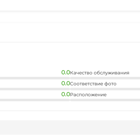
СВЧ
5 мин
0.0
Качество обслуживания
0.0
Соответствие фото
0.0
Расположение