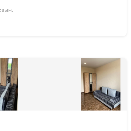
рвым.