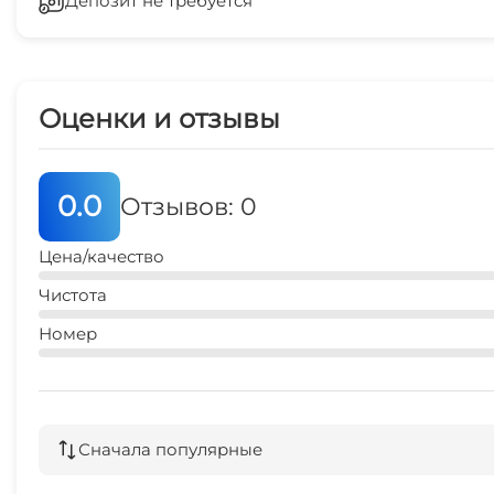
Депозит не требуется
Беседка
20 мин
кафе
5 мин
Оценки и отзывы
0.0
Отзывов: 0
Цена/качество
Чистота
Номер
Сначала популярные