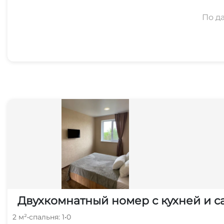
По д
Двухкомнатный номер с кухней и с
2 м²
•
спальня: 1
•
0