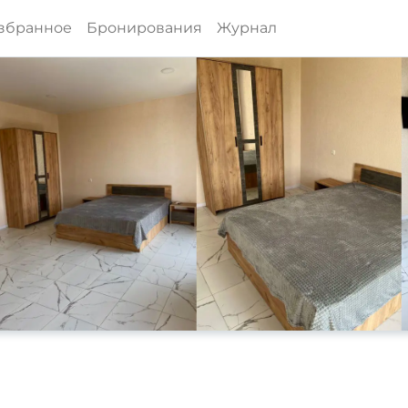
збранное
Бронирования
Журнал