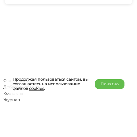
Продолжая пользоваться сайтом, вы
О компании
соглашаетесь на использование
Понятно
Добавить объект
файлов
cookies
.
Контакты
Журнал
Отельерам
Правообладателям
admin@helper-travel.com