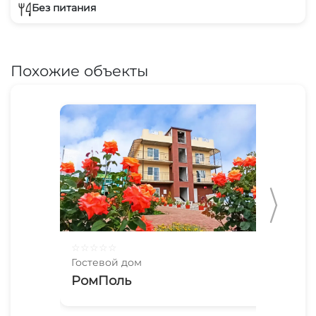
Без питания
Похожие объекты
☆
☆
☆
☆
☆
☆
☆
Гостевой дом
Гос
РомПоль
Тр