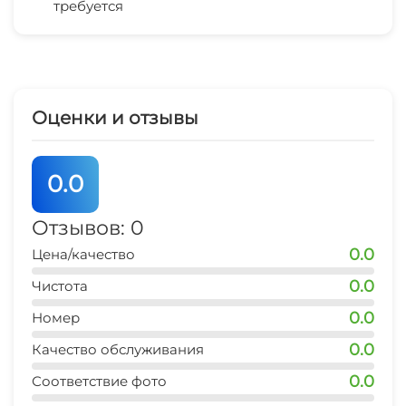
требуется
СВЧ
магазин продукты
5 мин
остановка транспорта
5 мин
Оценки и отзывы
аптека
5 мин
0.0
аквапарк
15 мин
Отзывов: 0
0.0
Цена/качество
дельфинарий
40 мин
0.0
Чистота
0.0
Номер
0.0
Качество обслуживания
0.0
Соответствие фото