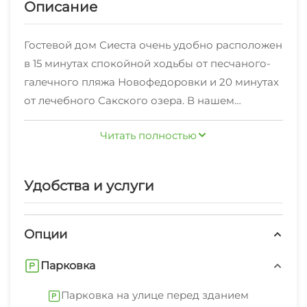
Описание
Гостевой дом Сиеста очень удобно расположен
в 15 минутах спокойной ходьбы от песчаного-
галечного пляжа Новофедоровки и 20 минутах
от лечебного Сакского озера. В нашем
гостевом доме вас встретят доброжелательные
Читать полностью
, гостеприимные хозяева, чистые уютные
номера. В каждом номере есть холодильник,
телевизор,кондиционер, шкаф, двухспальная
Удобства и услуги
кровать, просторный и удобный санузел.
Дополнительные спальные места оборудованы
либо односпальной кроватью,либо
Опции
диваном,либо двухъярусной кроватью В
Парковка
уютном дворе есть скамейки, беседка , зона
барбекю,для детей песочница . Также есть
Парковка на улице перед зданием
общая кухня, где можно приготовить пищу. Есть