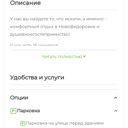
Описание
У нас вы найдете то, что искали, а именно -
комфортный отдых в Новофедоровке и
душевноегостеприимство!
У нас есть 16 номеров
различныхкатегорий"Стандарт 2х-местный" ,
Читать полностью
"Стандарт" 3х-местный , "Комфорт 3х-местный"
по комфортной ценедля комфортного и
бюджетного отдыха. На ваш выбор -
Удобства и услуги
На территории работает хороший интернет.
односпальные и двуспальныекровати. Мы
Уборка номеров регулярная.
принимаем своих гостей круглый год!
Опции
К услугам предоставляются: сейф, стиральная
машина, гладильные принадлежности, зеленый
Парковка
двор, беседка, спутниковое тв, свч.
Парковка на улице перед зданием