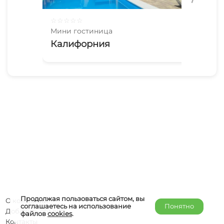
☆
☆
☆
☆
☆
☆
☆
Мини гостиница
Мин
Калифорния
Ар
Продолжая пользоваться сайтом, вы
О компании
соглашаетесь на использование
Понятно
Добавить объект
файлов
cookies
.
Контакты