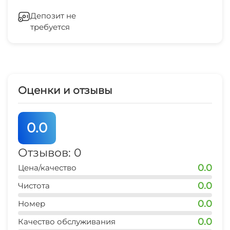
центр развлечений
Мангал/барбекю
Гладильные принадлежности
7-10 мин
Депозит не
Дартс
требуется
Зеленый двор
рынок
7-10 мин
Снаряжение для бадминтона
Беседка
магазин продукты
5 мин
Спутниковое ТВ
Оценки и отзывы
остановка транспорта
СВЧ
5 мин
0.0
аптека
7-10 мин
Отзывов: 0
0.0
Цена/качество
аквапарк
15 мин
0.0
Чистота
0.0
дельфинарий
Номер
40 мин
0.0
Качество обслуживания