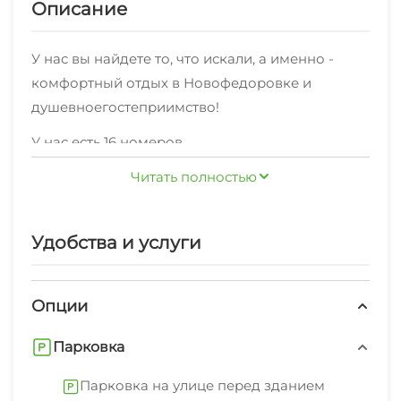
Описание
У нас вы найдете то, что искали, а именно -
комфортный отдых в Новофедоровке и
душевноегостеприимство!
У нас есть 16 номеров
различныхкатегорий"Стандарт 2х-местный" ,
Читать полностью
"Стандарт" 3х-местный , "Комфорт 3х-местный"
по комфортной ценедля комфортного и
бюджетного отдыха. На ваш выбор -
Удобства и услуги
На территории работает хороший интернет.
односпальные и двуспальныекровати. Мы
Уборка номеров регулярная.
принимаем своих гостей круглый год!
Опции
К услугам предоставляются: сейф, стиральная
машина, гладильные принадлежности, зеленый
Парковка
двор, беседка, спутниковое тв, свч.
Парковка на улице перед зданием