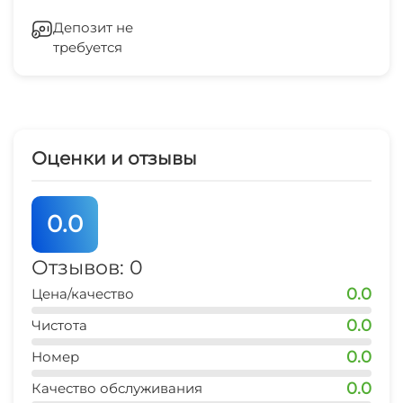
центр развлечений
Мангал/барбекю
Гладильные принадлежности
7-10 мин
Депозит не
Дартс
требуется
Зеленый двор
рынок
7-10 мин
Снаряжение для бадминтона
Беседка
магазин продукты
5 мин
Спутниковое ТВ
Оценки и отзывы
остановка транспорта
СВЧ
5 мин
0.0
аптека
7-10 мин
Отзывов: 0
0.0
Цена/качество
аквапарк
15 мин
0.0
Чистота
0.0
дельфинарий
Номер
40 мин
0.0
Качество обслуживания