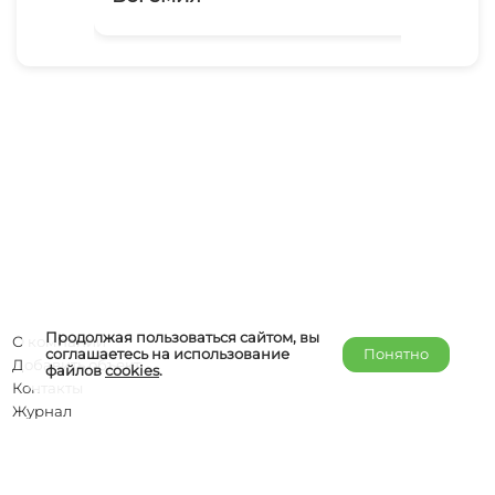
Продолжая пользоваться сайтом, вы
О компании
соглашаетесь на использование
Понятно
Добавить объект
файлов
cookies
.
Контакты
Журнал
Отельерам
Правообладателям