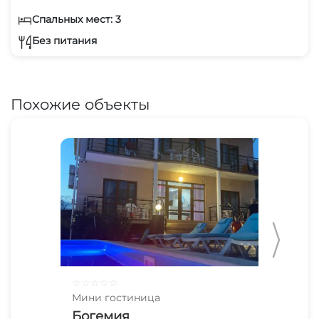
Спальных мест: 3
Без питания
Похожие объекты
☆
☆
☆
☆
☆
☆
☆
Мини гостиница
Мин
Богемия
Ка