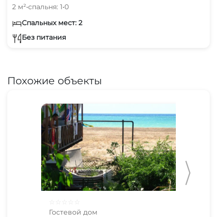
2 м²
•
спальня: 1
•
0
Спальных мест: 2
Без питания
Похожие объекты
☆
☆
☆
☆
☆
☆
☆
Гостевой дом
Гос