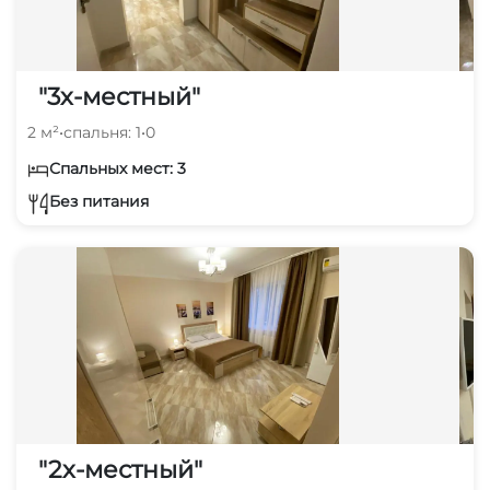
"3х-местный"
2 м²
•
спальня: 1
•
0
Спальных мест: 3
Без питания
"2х-местный"