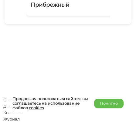
Прибрежный
Ам
Продолжая пользоваться сайтом, вы
О компании
соглашаетесь на использование
Понятно
Добавить объект
файлов
cookies
.
Контакты
Журнал
Отельерам
Правообладателям