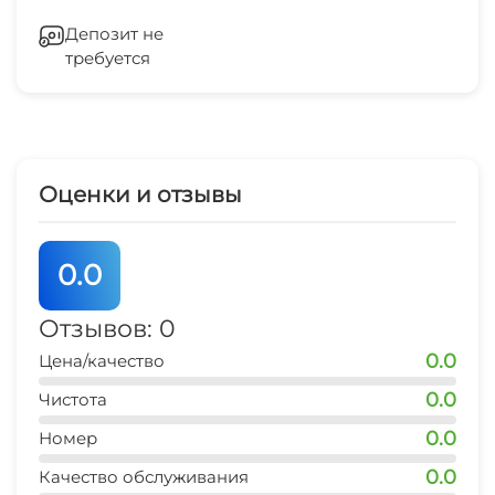
Мангал/барбекю
центр
Гладильные принадлежности
10 мин
Депозит не
требуется
Зеленый двор
центр развлечений
10-15 мин
Беседка
рынок
15 мин
Спутниковое ТВ
Оценки и отзывы
магазин продукты
СВЧ
5 мин
0.0
Шезлонги/лежаки
остановка транспорта
10-15 мин
Отзывов: 0
0.0
Цена/качество
аптека
10-15 мин
0.0
Чистота
0.0
аквапарк "Банановая республика"
Номер
30 мин
0.0
Качество обслуживания