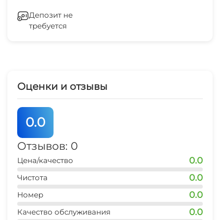
Мангал/барбекю
центр
Гладильные принадлежности
10 мин
Депозит не
требуется
Зеленый двор
центр развлечений
10-15 мин
Беседка
рынок
15 мин
Спутниковое ТВ
Оценки и отзывы
магазин продукты
СВЧ
5 мин
0.0
Шезлонги/лежаки
остановка транспорта
10-15 мин
Отзывов: 0
0.0
Цена/качество
аптека
10-15 мин
0.0
Чистота
0.0
аквапарк "Банановая республика"
Номер
30 мин
0.0
Качество обслуживания