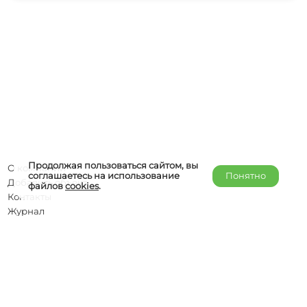
Продолжая пользоваться сайтом, вы
О компании
соглашаетесь на использование
Понятно
Добавить объект
файлов
cookies
.
Контакты
Журнал
Отельерам
Правообладателям
admin@helper-travel.com