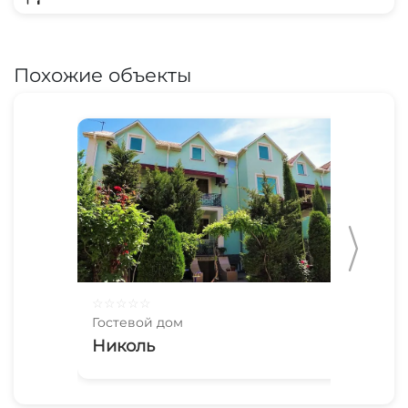
Похожие объекты
☆
☆
☆
☆
☆
☆
☆
Гостевой дом
Гос
Николь
Ш