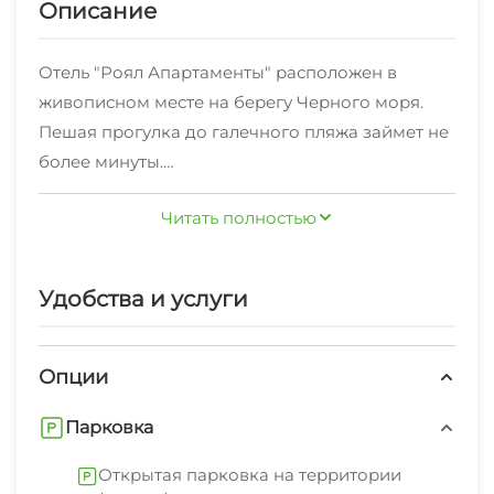
Описание
Отель "Роял Апартаменты" расположен в
живописном месте на берегу Черного моря.
Пешая прогулка до галечного пляжа займет не
более минуты.
За дополнительную плату на территории
Читать полностью
можно разместить свой автомобиль.
В шаговой доступности: Никитский
ботанический сад, кафе и остановка
Удобства и услуги
общественного транспорта.
Приветливые сотрудники стойки регистрации с
радостью предоставят Вам полезную
Опции
туристическую информацию.
Парковка
В числе удобств: детская площадка, беседка и
террасы для отдыха.
Открытая парковка на территории
Гостям предоставляется свободный доступ в