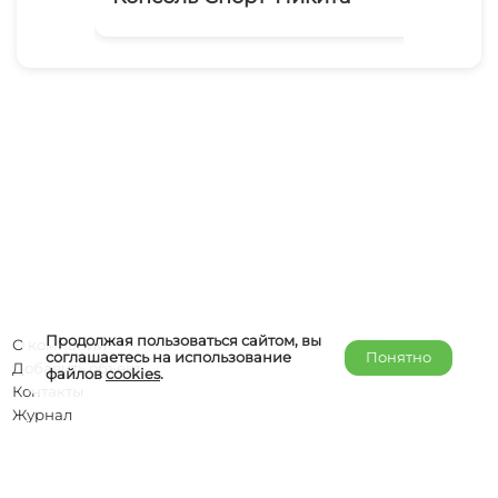
Продолжая пользоваться сайтом, вы
О компании
соглашаетесь на использование
Понятно
Добавить объект
файлов
cookies
.
Контакты
Журнал
Отельерам
Правообладателям