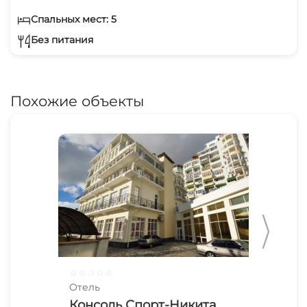
Спальных мест: 5
Без питания
Похожие объекты
☆
☆
☆
☆
☆
☆
☆
Отель
Оте
Консоль Спорт-Никита
Ро