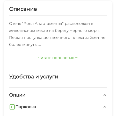
Описание
Отель "Роял Апартаменты" расположен в
живописном месте на берегу Черного моря.
Пешая прогулка до галечного пляжа займет не
более минуты.
За дополнительную плату на территории
Читать полностью
можно разместить свой автомобиль.
В шаговой доступности: Никитский
ботанический сад, кафе и остановка
Удобства и услуги
общественного транспорта.
Приветливые сотрудники стойки регистрации с
радостью предоставят Вам полезную
Опции
туристическую информацию.
Парковка
В числе удобств: детская площадка, беседка и
террасы для отдыха.