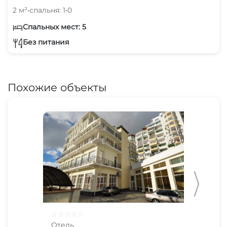
2 м²
•
спальня: 1
•
0
Спальных мест: 5
Без питания
Похожие объекты
☆
☆
☆
☆
☆
☆
☆
Отель
Оте