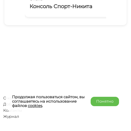
Консоль Спорт-Никита
Ро
Продолжая пользоваться сайтом, вы
О компании
соглашаетесь на использование
Понятно
Добавить объект
файлов
cookies
.
Контакты
Журнал
Отельерам
Правообладателям