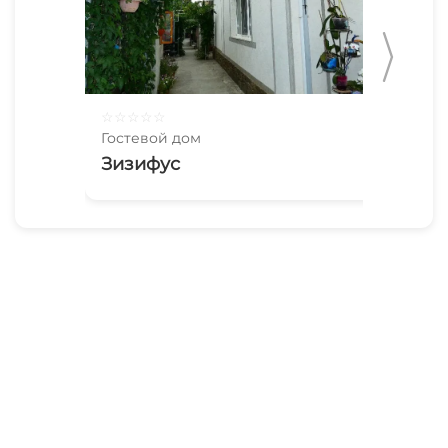
☆
☆
☆
☆
☆
☆
☆
Гостевой дом
Гос
Зизифус
De