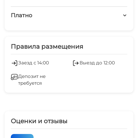
запрещено курить в номерах
Детская площадка
Платно
Дети любого возраста
Платные услуги
Есть трансфер
Холодильник
Правила размещения
Мангал/барбекю
Кондиционер
Заезд с 14:00
Выезд до 12:00
Бильярд
Стиральная машина
Депозит не
требуется
Гладильные принадлежности
Зеленый двор
Беседка
Оценки и отзывы
Спутниковое ТВ