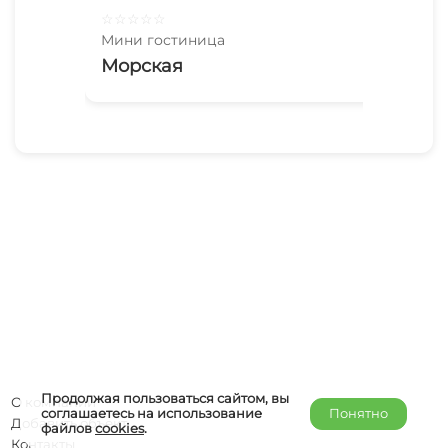
☆
☆
☆
☆
☆
☆
☆
Мини гостиница
Мин
Морская
Кв
27
Продолжая пользоваться сайтом, вы
О компании
соглашаетесь на использование
Понятно
Добавить объект
файлов
cookies
.
Контакты