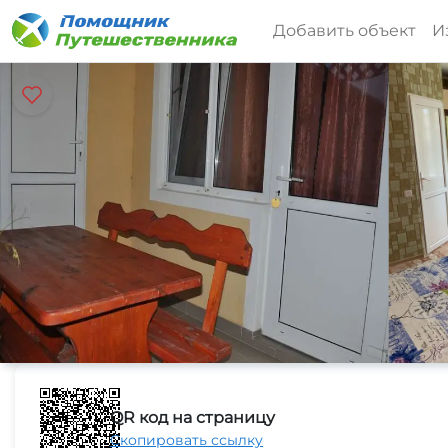
Добавить объект
И
QR код на страницу
Скопировать ссылку