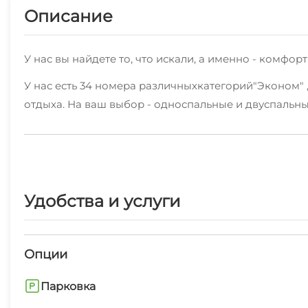
Описание
У нас вы найдете то, что искали, а именно - комф
У нас есть 34 номера различныхкатегорий"Эконом" 
отдыха. На ваш выбор - односпальные и двуспальны
На территории работает хороший интернет.
Уборка номеров регулярная.
К услугам предоставляются: стиральная машина, гл
Удобства и услуги
В нескольких минутах находятся пляж песчаный, н
Опции
Парковка