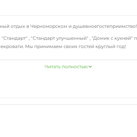
ортный отдых в Черноморском и душевноегостеприимство!
, "Стандарт" , "Стандарт улучшенный" , "Домик с кухне
екровати. Мы принимаем своих гостей круглый год!
Читать полностью
адильные принадлежности, зеленый двор, беседка, свч.
абережная, центр.Согласно отзывам отдыхающих, им оч