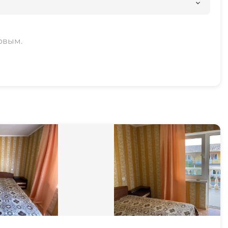
рвым.