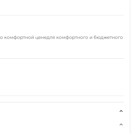
й" по комфортной ценедля комфортного и бюджетного
ень нравится наше расположение в Черноморском!