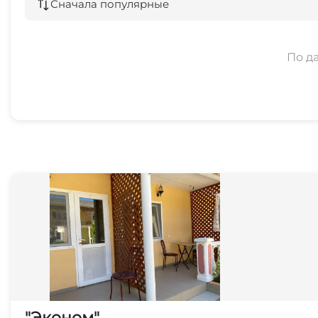
Сначала популярные
По д
"Эконом"