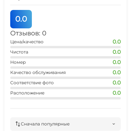
прогулка через вечнозеленый Массандровский
Семейные номера
парк. Активным гостям, с огромным
0.0
удовольствием, будем рады подсказать, как и
где можно провести Ваш досуг.
Отзывов: 0
Мы работаем для Вас с любовью, как для себя!
0.0
Цена/качество
0.0
Чистота
0.0
Номер
0.0
Качество обслуживания
0.0
Соответствие фото
0.0
Расположение
Сначала популярные