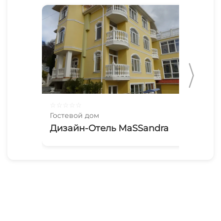
☆
☆
☆
☆
☆
☆
☆
Гостевой дом
Гос
Дизайн-Отель MaSSandra
Su