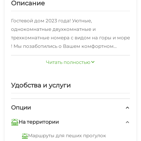
Описание
Гостевой дом 2023 года! Уютные,
однокомнатные двухкомнатные и
трехкомнатные номера с видом на горы и море
! Мы позаботились о Вашем комфортном
проживание,поэтому наши номера
Читать полностью
оборудованы всем необходимым:
двухспальная кровать с ортопедическим
матрасом ASKONA, для дополнительного места
Удобства и услуги
есть очень удобный и мягкий раскладной
диван, TV с кабельным подключением, WI-FI,
кондиционер, стиральная машинка. Каждая
Опции
ванная комната оборудована душевыми
На территории
кабинами, гигиеническим душем, феном ,
удобными зеркалами с подсветкой. Обеденная
Маршруты для пеших прогулок
зона, мини-кухня со всем необходимым. Наши