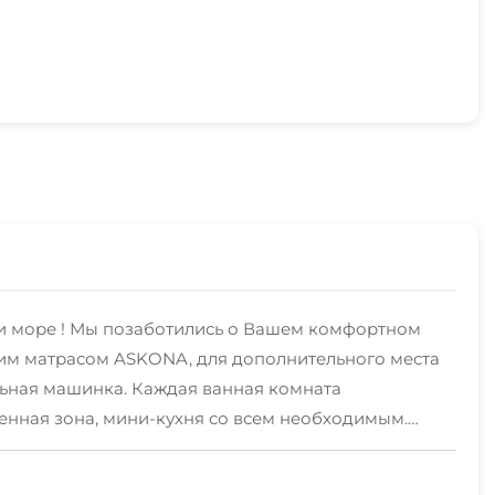
 и море ! Мы позаботились о Вашем комфортном
им матрасом ASKONA, для дополнительного места
льная машинка. Каждая ванная комната
нная зона, мини-кухня со всем необходимым.
, пение птиц. Крыша здания - наша визитная
 апартаментов для Вас есть бесплатный бассейн с