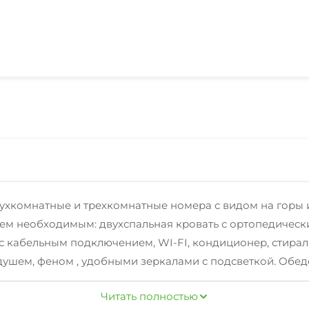
вухкомнатные и трехкомнатные номера с видом на горы
м необходимым: двухспальная кровать с ортопедическ
 с кабельным подключением, WI-FI, кондиционер, стира
шем, феном , удобными зеркалами с подсветкой. Обеде
й воздух, невероятный открывающий вид на море и горы
Читать полностью
ей Ялтой, усыпанной ночным освещением. На территории