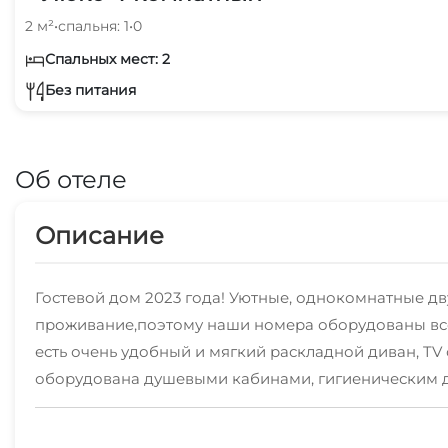
2 м²
•
спальня: 1
•
0
Спальных мест: 2
Без питания
Об отеле
Описание
Гостевой дом 2023 года! Уютные, однокомнатные д
проживание,поэтому наши номера оборудованы все
есть очень удобный и мягкий раскладной диван, TV
оборудована душевыми кабинами, гигиеническим ду
Наши балконы не оставят Вас равнодушными: свежи
карточка, по вечерам здесь можно наблюдать за вс