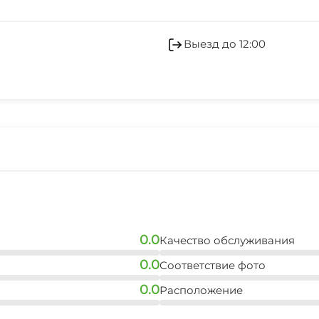
Бильярд
Холодильник
Садовая мебель
Сейф
Выезд до 12:00
Гладильные принадле
Беседка
Прачечная
Люкс для новобрачны
Пляжные зонтики
0.0
Качество обслуживания
0.0
Соответствие фото
0.0
Расположение