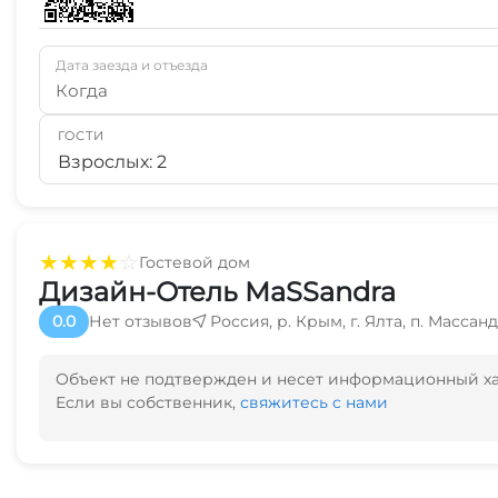
Дата заезда и отъезда
Когда
ГОСТИ
Взрослых: 2
★
★
★
★
☆
Гостевой дом
Дизайн-Отель MaSSandra
0.0
Нет отзывов
Россия, р. Крым, г. Ялта, п. Массанд
Объект не подтвержден и несет информационный х
Если вы собственник,
свяжитесь с нами