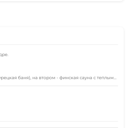
дре.
ецкая баня), на втором - финская сауна с теплым
жественных мероприятий.
ы и на Ялту.
в котором обитают рыбы и черепаха.
но приготовить шашлык, плов, шурпу и другие блюда