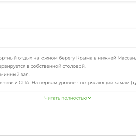
фортный отдых на южном берегу Крыма в нижней Массан
ервируется в собственной столовой.
каминный зал.
вневый СПА. На первом уровне - потрясающий хамам (тур
Читать полностью
оложенном на третьем этаже, возможно проведение тор
и, с которой открывается потрясающий вид на море, гор
ий в каскад водопадов, впадающих в небольшое озеро, 
барбекю, казан и русская печь, с помощью которых мож