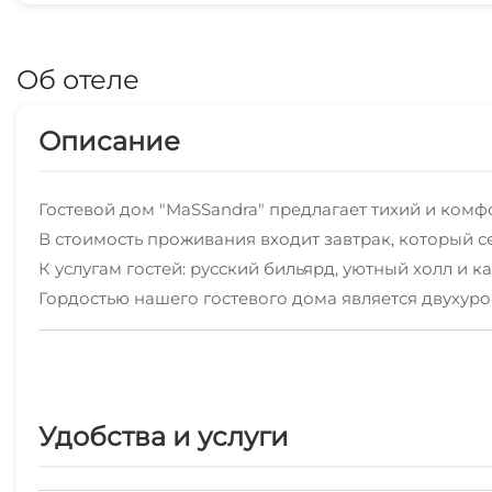
Об отеле
Описание
Гостевой дом "MaSSandra" предлагает тихий и ком
В стоимость проживания входит завтрак, который с
К услугам гостей: русский бильярд, уютный холл и 
Гордостью нашего гостевого дома является двухуро
бассейном и панорамными окнами.
В нашем кафе (вместимостью до 30 человек), расп
На крыше оборудована терраса с шатром и столикам
На территории протекает горный ручей, переходящ
Удобства и услуги
В числе удобств: беседка с принадлежностями для 
на дровах.