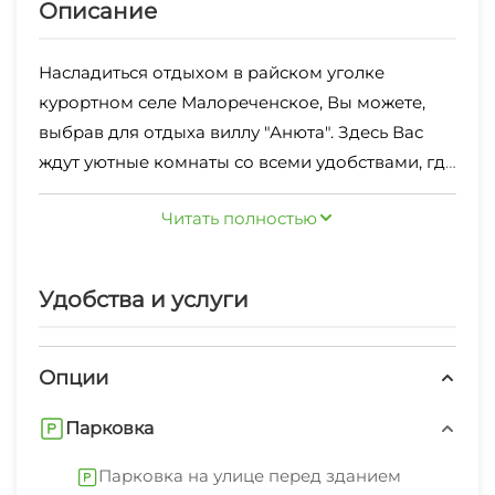
Описание
Насладиться отдыхом в райском уголке
курортном селе Малореченское, Вы можете,
выбрав для отдыха виллу "Анюта". Здесь Вас
ждут уютные комнаты со всеми удобствами, где
Вы сможете отдохнуть в домашней обстановке.
Теплые полы во всем доме!
Читать полностью
Тишина и покой, царящие в отеле, помогут Вам
на несколько дней забыть обо всех заботах и с
головой окунуться в атмосферу релакса. Гостям
Удобства и услуги
виллы предлагается воспользоваться
оборудованной кухней, беседкой с мангалом,
расположенной на ухоженной территории.
Опции
Также Вы можете отдохнуть в сауне и заказать
Парковка
трансфер. Всего в 300 метрах от виллы "Анюта"
находится пляж Малореченского. Всего
Парковка на улице перед зданием
несколько минут ходьбы – и Вы окажетесь на