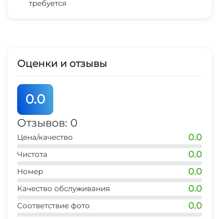
Сауна
требуется
Беседка
рынок
5 мин
Мангал/барбекю
СВЧ
магазин продукты
5 мин
Оценки и отзывы
аптека
5 мин
0.0
Отзывов: 0
0.0
Цена/качество
0.0
Чистота
0.0
Номер
0.0
Качество обслуживания
0.0
Соответствие фото