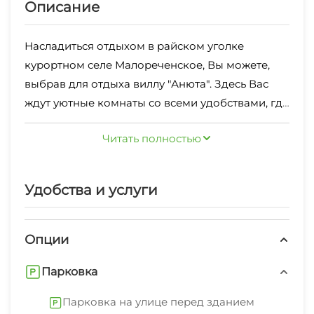
Описание
Насладиться отдыхом в райском уголке
курортном селе Малореченское, Вы можете,
выбрав для отдыха виллу "Анюта". Здесь Вас
ждут уютные комнаты со всеми удобствами, где
Вы сможете отдохнуть в домашней обстановке.
Теплые полы во всем доме!
Читать полностью
Тишина и покой, царящие в отеле, помогут Вам
на несколько дней забыть обо всех заботах и с
головой окунуться в атмосферу релакса. Гостям
Удобства и услуги
виллы предлагается воспользоваться
оборудованной кухней, беседкой с мангалом,
расположенной на ухоженной территории.
Опции
Также Вы можете отдохнуть в сауне и заказать
Парковка
трансфер. Всего в 300 метрах от виллы "Анюта"
находится пляж Малореченского. Всего
Парковка на улице перед зданием
несколько минут ходьбы – и Вы окажетесь на