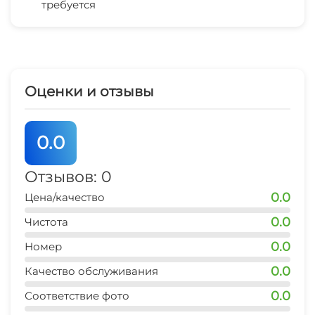
Сауна
требуется
Беседка
рынок
5 мин
Мангал/барбекю
СВЧ
магазин продукты
5 мин
Оценки и отзывы
аптека
5 мин
0.0
Отзывов: 0
0.0
Цена/качество
0.0
Чистота
0.0
Номер
0.0
Качество обслуживания
0.0
Соответствие фото