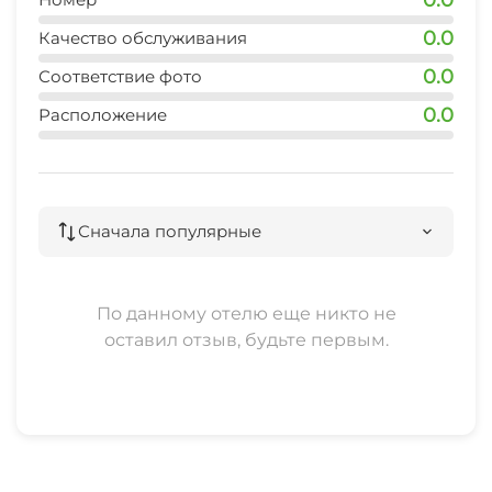
Гладильные принадлежности
0.0
Качество обслуживания
0.0
Соответствие фото
Аптека
0.0
Расположение
Спутниковое ТВ
Прачечная
Сначала популярные
Семейные номера
Охраняемая территория
По данному отелю еще никто не
оставил отзыв, будьте первым.
Прокат велосипедов
Прокат автомобилей