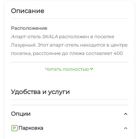
Описание
Расположение
Апарт-отель SKALA
расположен в поселке
Лазурный. Этот апарт-отель находится в центре
поселка, расстояние до пляжа составляет 400
м. Рядом с апарт-отелем — пляж Лазурный,
Читать полностью
гора Кастель и набережная Алушты.
В апарт-отеле
В отеле есть бар и кафе. На территории
предоставляется бесплатный Wi-Fi. Для
Удобства и услуги
автомобилистов организована бесплатная
парковка. Для гостей доступны: библиотека,
Опции
площадка для пикника, площадка для
Сотрудники апарт-отеля говорят на русском
барбекю, бассейн и открытый бассейн, детская
языке.
Парковка
игровая комната. В апарт-отеле возможно