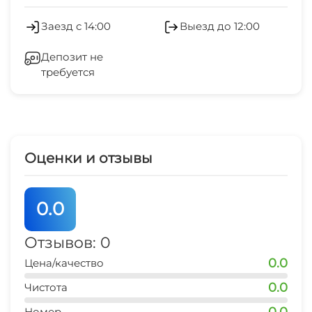
Салон красоты
Заезд с 14:00
Выезд до 12:00
Оборудование для встреч и
Депозит не
презентаций
требуется
Холодильник
Кондиционер
Оценки и отзывы
Лифт
Камера хранения
0.0
Сейф
Отзывов: 0
0.0
Цена/качество
Отопление
0.0
Чистота
Стиральная машина
0.0
Номер