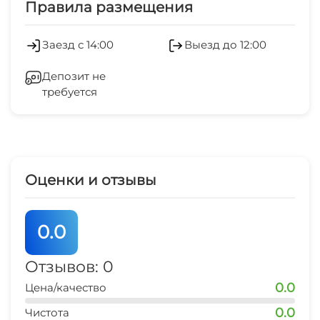
Правила размещения
Салон красоты
Заезд с 14:00
Выезд до 12:00
Оборудование для встреч и
Депозит не
презентаций
требуется
Холодильник
Кондиционер
Оценки и отзывы
Лифт
Камера хранения
0.0
Сейф
Отзывов: 0
0.0
Цена/качество
Отопление
0.0
Чистота