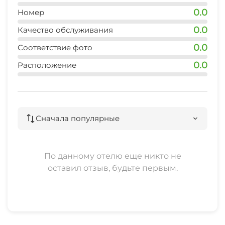
Стиральная машина
0.0
Номер
Гладильные принадлежности
0.0
Качество обслуживания
0.0
Соответствие фото
Аптека
0.0
Расположение
Спутниковое ТВ
Прачечная
Сначала популярные
Семейные номера
Охраняемая территория
По данному отелю еще никто не
оставил отзыв, будьте первым.
Прокат велосипедов
Прокат автомобилей