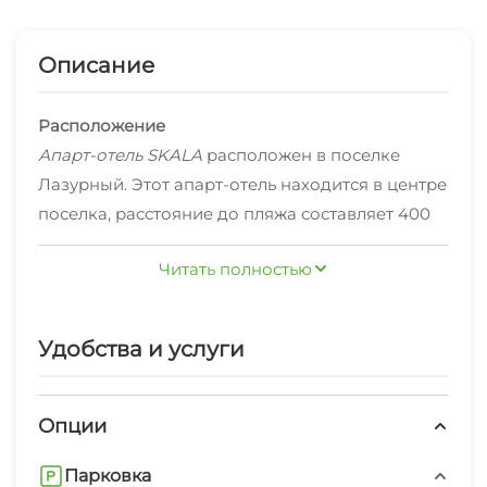
Описание
Расположение
Апарт-отель SKALA
расположен в поселке
Лазурный. Этот апарт-отель находится в центре
поселка, расстояние до пляжа составляет 400
м. Рядом с апарт-отелем — пляж Лазурный,
Читать полностью
гора Кастель и набережная Алушты.
В апарт-отеле
В отеле есть бар и кафе. На территории
предоставляется бесплатный Wi-Fi. Для
Удобства и услуги
автомобилистов организована бесплатная
парковка. Для гостей доступны: библиотека,
Опции
площадка для пикника, площадка для
Сотрудники апарт-отеля говорят на русском
барбекю, бассейн и открытый бассейн, детская
языке.
Парковка