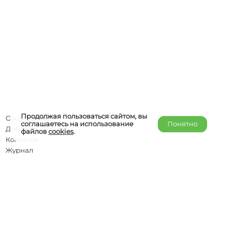
Продолжая пользоваться сайтом, вы
О компании
соглашаетесь на использование
Понятно
Добавить объект
файлов
cookies
.
Контакты
Журнал
Отельерам
Правообладателям
admin@helper-travel.com