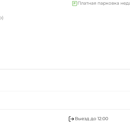
Платная парковка нед
о)
Интернет Wi-Fi
Бассейн под открытым
игровая комната
Салон красоты
Холодильник
Выезд до 12:00