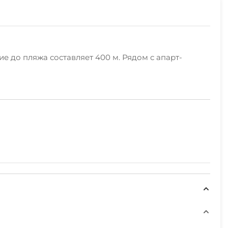
е до пляжа составляет 400 м. Рядом с апарт-
на бесплатная парковка. Для гостей доступны:
комната. В апарт-отеле возможно бесплатное
льно: прачечная, индивидуальная регистрация