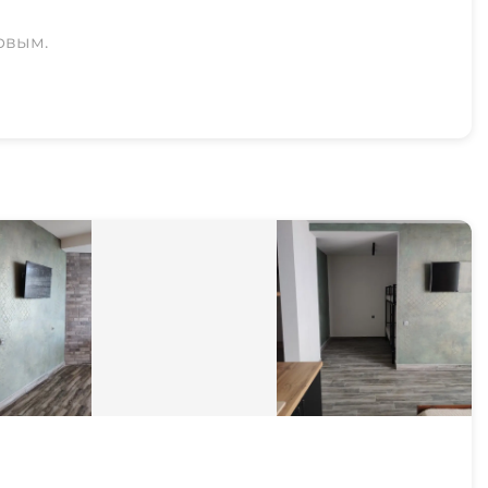
рвым.