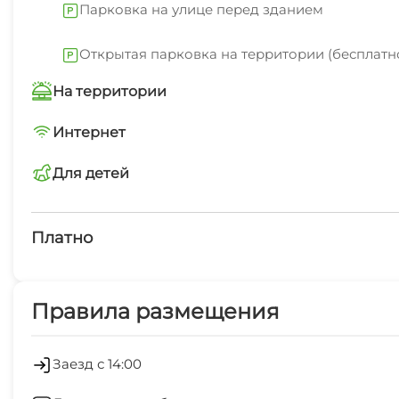
Парковка на улице перед зданием
Открытая парковка на территории (бесплатн
На территории
Трансфер платно
Интернет
Wi-Fi интернет на всей территории
Для детей
Бассейн под открытым небом
детская площадка
Платно
Платные услуги
Правила размещения
Обслуживание номеров
Оборудование для встреч и презентаций
Заезд с 14:00