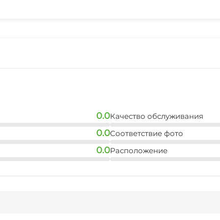
Лифт
Сейф
Стиральная машина
Аптека
Прачечная
0.0
Качество обслуживания
Охраняемая территор
0.0
Соответствие фото
0.0
Расположение
Прокат автомобилей