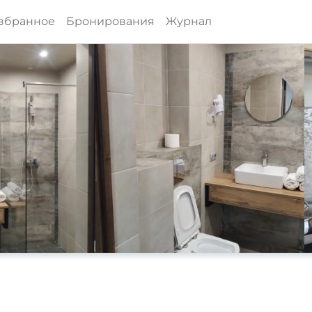
збранное
Бронирования
Журнал