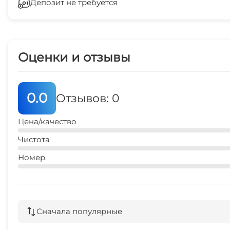
Депозит не требуется
Кондиционер
Камера хранения
Оценки и отзывы
Отопление
Гладильные принадлежности
0.0
Отзывов: 0
Спутниковое ТВ
Цена/качество
Семейные номера
Чистота
Номер
Прокат велосипедов
Сначала популярные