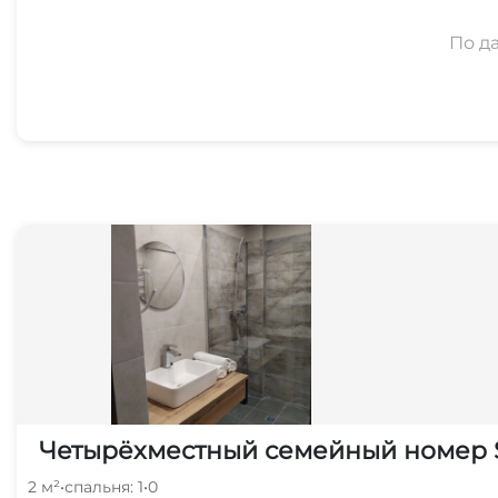
По д
Четырёхместный семейный номер 
2 м²
•
спальня: 1
•
0