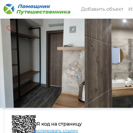
Добавить объект
И
QR код на страницу
Скопировать ссылку