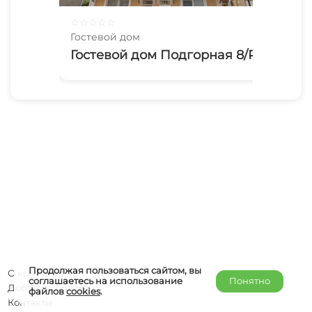
☆
☆
☆
☆
☆
☆
☆
Гостевой дом
Гос
Гостевой дом Подгорная 8/Р
У 
Продолжая пользоваться сайтом, вы
О компании
соглашаетесь на использование
Понятно
Добавить объект
файлов
cookies
.
Контакты