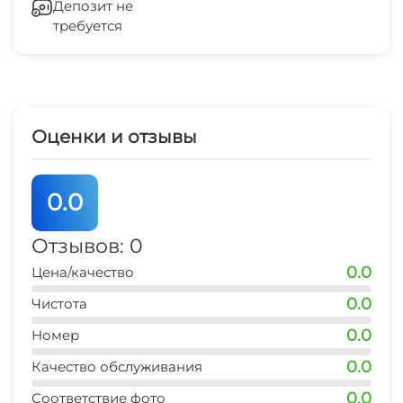
Депозит не
требуется
Беседка
дельфинарий
15 мин
СВЧ
магазин продукты
2 мин
Оценки и отзывы
аквапарк
20 мин
0.0
Отзывов: 0
0.0
Цена/качество
0.0
Чистота
0.0
Номер
0.0
Качество обслуживания
0.0
Соответствие фото