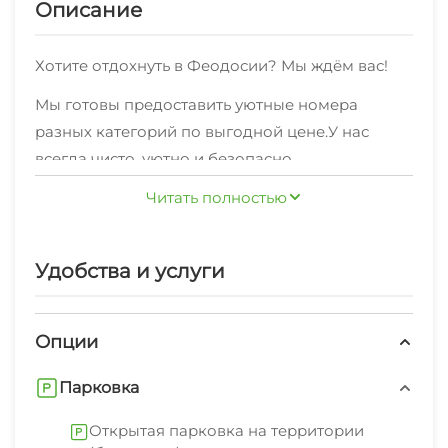
Описание
Хотите отдохнуть в Феодосии? Мы ждём вас!
Мы готовы предоставить уютные номера
разных категорий по выгодной цене.У нас
всегда чисто, уютно и безопасно.
Для вас всегда доступен быстрый
Читать полностью
беспроводной интернет
Мы с радостью и без посредников
Удобства и услуги
предоставляем жильцам
дополнительныеуслуги: мангал/барбекю,
Опции
открытая парковка на территории (бесплатно).
У туристов есть возможность отправиться в
Парковка
близлежащие кафе и там вкусно пообедать.
Открытая парковка на территории
Продуктовые магазины находятся совсем