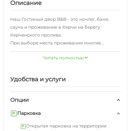
Описание
Наш Гостиный двор В&B - это ночлег, баня,
сауна и проживание в Керчи на берегу
Керченского пролива.
При выборе места проживания многие
отдыхающие ориентируются на два основных
Читать полностью
фактора: расстояние до пляжа и наличие всех
необходимых опций комфорта.
Наш Гостевой дом удачно сочетает в себе
Удобства и услуги
близость к морю и отличные условия для
отдыха.
У нас есть все необходимое для того, чтобы Вы
Опции
и Ваши близкие смогли по-настоящему
Парковка
насладится своим отпуском.
Кроме уже названых преимуществ следует
Открытая парковка на территории
отметить также возможность осуществить