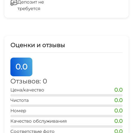
Депозит не
места)
требуется
Отопление
Рыбалка
Зеленый двор
Маршруты для пеших прогулок
Прокат водной техники
Катание на лодке/каноэ
Оценки и отзывы
Караоке
0.0
Сад
Отзывов: 0
Садовая мебель
0.0
Цена/качество
Место для пикника
0.0
Чистота
0.0
Номер
0.0
Качество обслуживания
0.0
Соответствие фото