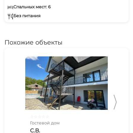
Спальных мест: 6
Без питания
Похожие объекты
☆
☆
☆
☆
☆
☆
☆
Гостевой дом
Гос
С.В.
He