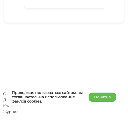
Продолжая пользоваться сайтом, вы
О компании
соглашаетесь на использование
Понятно
Добавить объект
файлов
cookies
.
Контакты
Журнал
Отельерам
Правообладателям