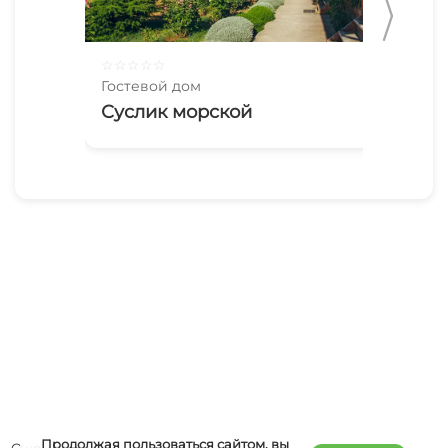
☆
☆
☆
☆
☆
☆
☆
Гостевой дом
Гос
Суслик морской
До
50
Продолжая пользоваться сайтом, вы
О компании